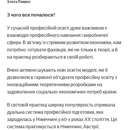
Злата Павроз
З чого все почалося?
У сучасній професійній освіті дуже важливою є
взаємодія професійного навчання і виробничої
сфери. В зв'язку iз стрімким розвитком економіки, нам
потрібно готувати фахівців, які не тільки в теорії, а й
на практиці розбираються в своїй роботі.
Вчені активно шукають нові освітні моделі, які б
дозволили в гармонії об'єднати професійну освіту з
інноваційними теоретичними розробками на
задоволення соціально-економічних потреб країни.
В світовій практиці широку популярність отримала
дуальна система професійної підготовки, яка
зародилась у Німеччині у 60-х роках ХХ століття. Ця
система практикується в Німеччині, Австрії,