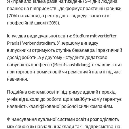
Як правило, кілька разів на тиждень (3-4 дні) людина
працює на підприємстві, де формує практичні навички
(70% навчання), а решту днів - відвідує заняття в
професійній школі (30%).
Існує два види дуальної освіти: Studium mit vertiefter
Praxis і Verbundstudium. У першому випадку
випускники отримують ступінь бакалавра і практичний
досвід роботи, а у другому - студенти додатково
набувають професію (Berufsausbildung), склавши іспит
при торгово-промисловій чи ремісничій палаті під час
навчання.
Подвійна система освіти підтримує вдалий перехід
учнів від школи до роботи, що в майбутньому гарантує
наявність кваліфікованої робочої сили компаніям.
Фінансування дуальної системи освіти розподіляють
між собою як навчальні заклади так і підприємства, на