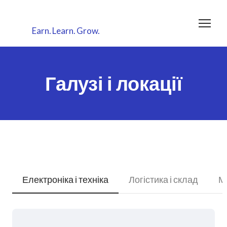
Earn.
Learn.
Grow.
Галузі і локації
Електроніка і техніка
Логістика і склад
Ма