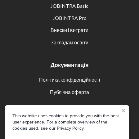
JOBINTRA Basic
JOBINTRA Pro
Внески і витрати
Закладам освіти
Документація
Політика конфіденційності
Публічна оферта
Соцмережі
This website uses cookies to provide you with the best
user experience. For a complete overview of the
cookies used, see our Privacy Policy.