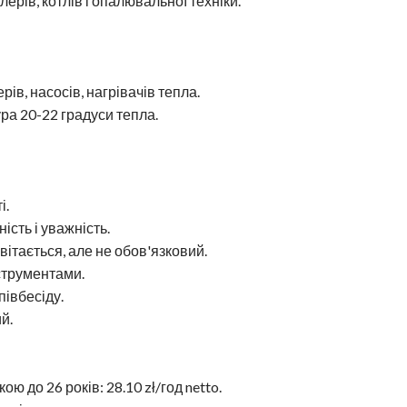
рів, котлів і опалювальної техніки.
рів, насосів, нагрівачів тепла.
ра 20-22 градуси тепла.
і.
ість і уважність.
вітається, але не обов'язковий.
нструментами.
півбесіду.
й.
ою до 26 років: 28.10 zł/год netto.