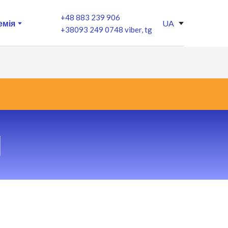
+48 883 239 906
емія
UA
+38093 249 0748 viber, tg
И