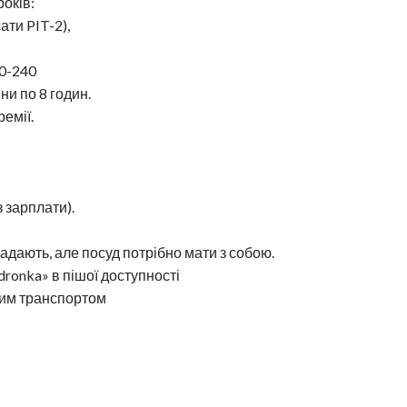
років:
сати PIT-2),
00-240
іни по 8 годин.
емії.
з зарплати).
 надають, але посуд потрібно мати з собою.
ronka» в пішої доступності
ким транспортом