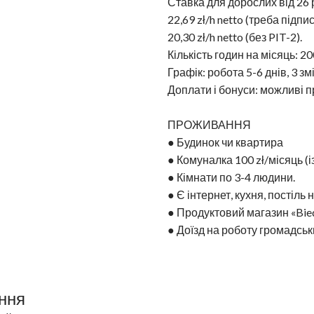
Ставка для дорослих від 26 
22,69 zł/h netto (треба підпи
20,30 zł/h netto (без PIT-2).
Кількість годин на місяць: 2
Графік: робота 5-6 днів, 3 зм
Доплати і бонуси: можливі пр
ПРОЖИВАННЯ
● Будинок чи квартира
● Комуналка 100 zł/місяць (і
● Кімнати по 3-4 людини.
● Є інтернет, кухня, постіль
● Продуктовий магазин «Bied
● Доїзд на роботу громадсь
ння