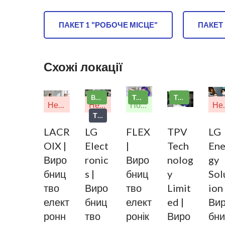
ПАКЕТ 1 "РОБОЧЕ МІСЦЕ"
ПАКЕТ 
Схожі локації
Bestseller
Топ продажів
TOP
Неактуально
Неактуально
Попередня реєстрація
Неа
ТОП
LACR
LG
FLEX
TPV
LG
OIX |
Elect
|
Tech
Ene
Виро
ronic
Виро
nolog
gy
бниц
s |
бниц
y
Sol
тво
Виро
тво
Limit
ion 
елект
бниц
елект
ed |
Ви
ронн
тво
ронік
Виро
бни