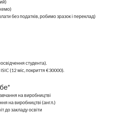
ий)
жемо)
плати без податків, робимо зразок і переклад)
освідчення студента).
ISIC (12 міс, покриття €30000).
ебе*
авчання на виробництві
ня на виробництві (англ.)
т до закладу освіти