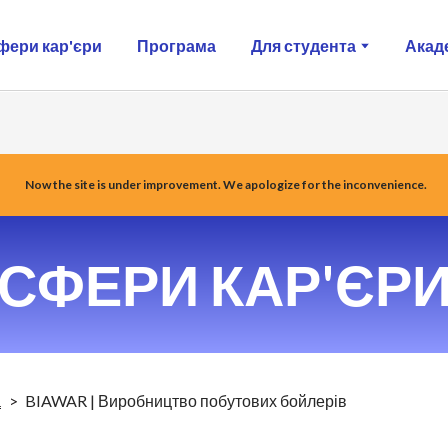
фери кар'єри
Програма
Для студента
Акад
Now the site is under improvement. We apologize for the inconvenience.
СФЕРИ КАР'ЄР
а
BIAWAR | Виробництво побутових бойлерів