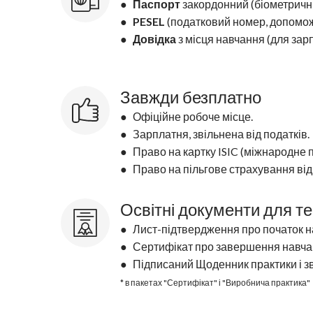
●
Паспорт
закордонний (біометричн
●
PESEL
(податковий номер, допомо
●
Довідка
з місця навчання (для зар
Завжди безплатно
● Офіційне робоче місце.
● Зарплатня, звільнена від податків.
● Право на картку ISIC (міжнародне п
● Право на пільгове страхування від 
Освітні документи для т
● Лист-підтвердження про початок н
● Сертифікат про завершення навчан
● Підписаний Щоденник практики і зві
* в пакетах "Сертифікат" і "Виробнича практика"