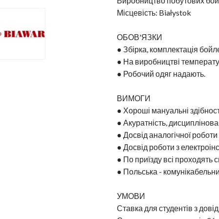
Виробництво побутових бойле
Місцевість: Białystok
ОБОВ'ЯЗКИ
● Збірка, комплектація бойле
● На виробництві температу
● Робочий одяг надають.
ВИМОГИ
● Хороші мануальні здібност
● Акуратність, дисциплінован
● Досвід аналогічної роботи 
● Досвід роботи з електроі
● По приїзду всі проходять с
● Польська - комунікабельни
УМОВИ
Ставка для студентів з довідк