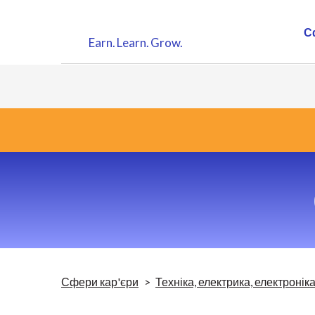
С
Earn.
Learn.
Grow.
Сфери кар'єри
Техніка, електрика, електронік