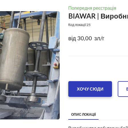
Попередня реєстрація
BIAWAR | Виробн
Код локації 25
від 30,00  зл/г
ХОЧУ СЮДИ
ОПИС ЛОКАЦІЇ