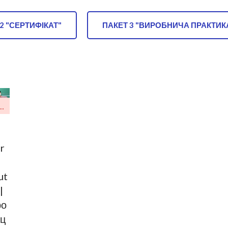
2 "СЕРТИФІКАТ"
ПАКЕТ 3 "ВИРОБНИЧА ПРАКТИК
ктуально
r
ut
|
ро
ц