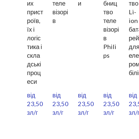
их
теле
и
бниц
тво
прист
візорі
тво
Li-
роїв,
в
теле
ion
їх і
візорі
бат
логіс
в
рей
тика і
Phili
дл
скла
ps
еле
дські
ро
проц
біл
еси
від 
від 
від 
від 
від 
23,50  
23,50  
23,50  
23,50  
23,5
зл/г
зл/г
зл/г
зл/г
зл/