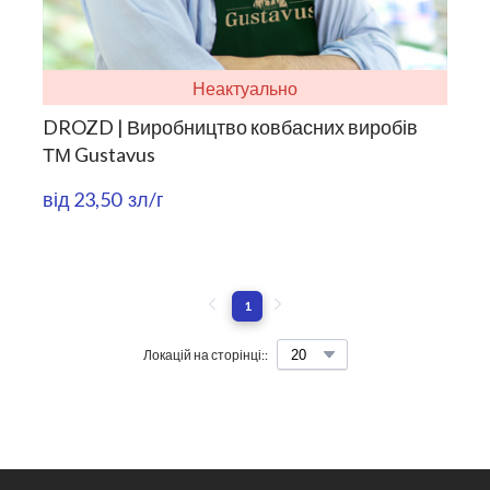
Неактуально
DROZD | Виробництво ковбасних виробів
ТМ Gustavus
від 23,50  зл/г
1
Локацій на сторінці::