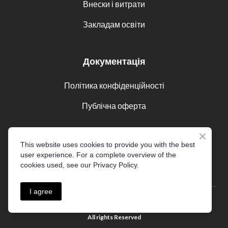
Внески і витрати
Закладам освіти
Документація
Політика конфіденційності
Публічна оферта
Соцмережі
This website uses cookies to provide you with the best
user experience. For a complete overview of the
cookies used, see our Privacy Policy.
I agree
© 2016 - 2025 Akademia CDE
(CDE Sp. z o.o.)
All rights Reserved