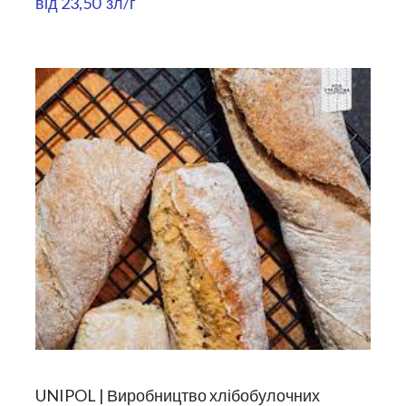
від 23,50  зл/г
UNIPOL | Виробництво хлібобулочних