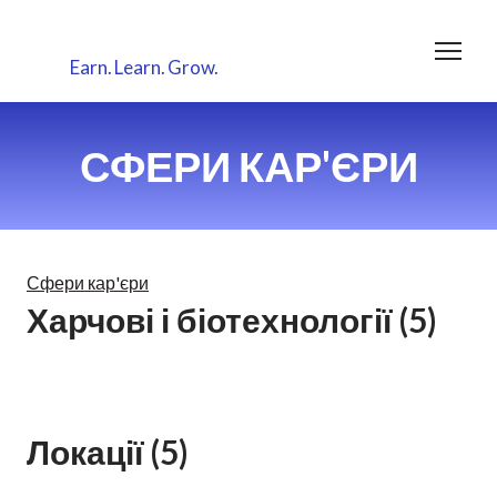
Earn.
Learn.
Grow.
СФЕРИ КАР'ЄРИ
Сфери кар'єри
Харчові і біотехнології (5)
Локації (5)