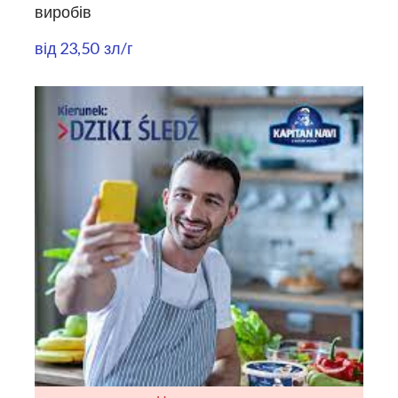
виробів
від 23,50  зл/г