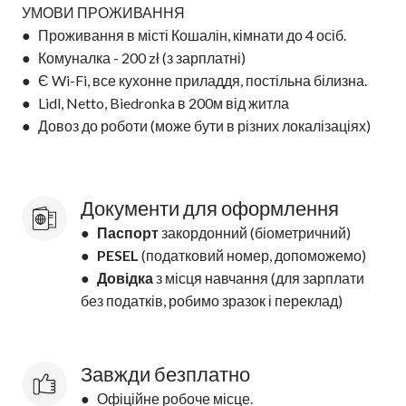
УМОВИ ПРОЖИВАННЯ
● Проживання в місті Кошалін, кімнати до 4 осіб.
● Комуналка - 200 zł (з зарплатні)
● Є Wi-Fi, все кухонне приладдя, постільна білизна.
● Lidl, Netto, Biedronka в 200м від житла
● Довоз до роботи (може бути в різних локалізаціях)
Документи для оформлення
●
Паспорт
закордонний (біометричний)
●
PESEL
(податковий номер, допоможемо)
●
Довідка
з місця навчання (для зарплати
без податків, робимо зразок і переклад)
Завжди безплатно
● Офіційне робоче місце.