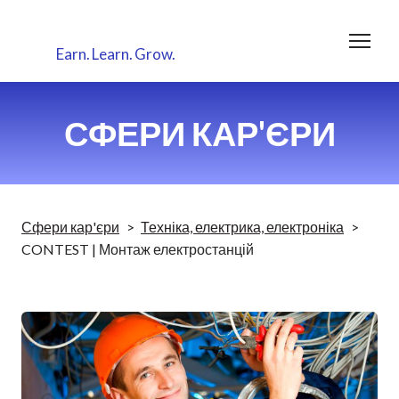
Earn.
Learn.
Grow.
СФЕРИ КАР'ЄРИ
Сфери кар'єри
Техніка, електрика, електроніка
CONTEST | Монтаж електростанцій