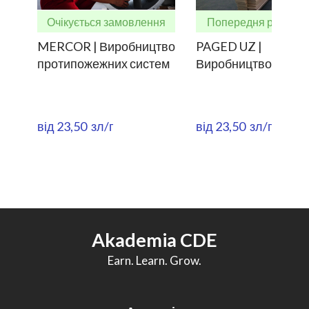
Очікується замовлення
Попередня реєстра
MERCOR | Виробництво
PAGED UZ |
протипожежних систем
Виробництво фане
від 23,50  зл/г
від 23,50  зл/г
Akademia CDE
Earn. Learn. Grow.