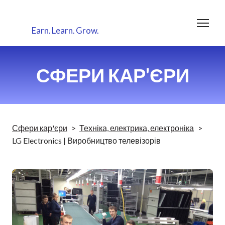
Earn.
Learn.
Grow.
СФЕРИ КАР'ЄРИ
Сфери кар'єри
Техніка, електрика, електроніка
LG Electronics | Виробництво телевізорів