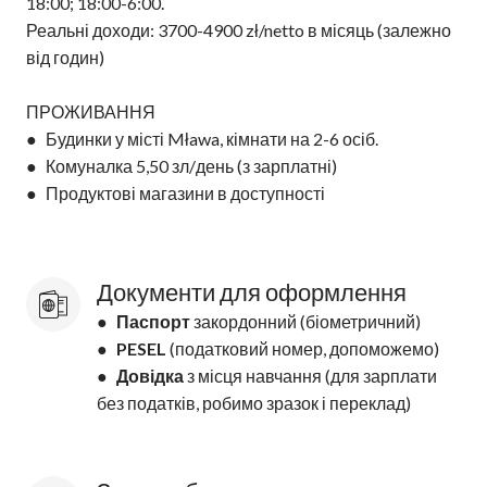
18:00; 18:00-6:00.
Реальні доходи: 3700-4900 zł/netto в місяць (залежно
від годин)
ПРОЖИВАННЯ
● Будинки у місті Mława, кімнати на 2-6 осіб.
● Комуналка 5,50 зл/день (з зарплатні)
● Продуктові магазини в доступності
Документи для оформлення
●
Паспорт
закордонний (біометричний)
●
PESEL
(податковий номер, допоможемо)
●
Довідка
з місця навчання (для зарплати
без податків, робимо зразок і переклад)