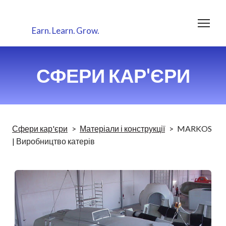
Earn.
Learn.
Grow.
СФЕРИ КАР'ЄРИ
Сфери кар'єри
Матеріали і конструкції
MARKOS
| Виробництво катерів