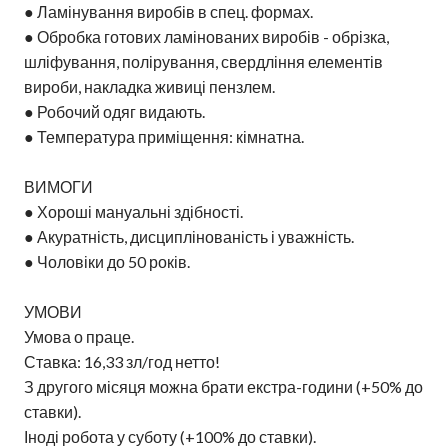
● Ламінування виробів в спец. формах.
● Обробка готових ламінованих виробів - обрізка,
шліфування, полірування, свердління елементів
вироби, накладка живиці пензлем.
● Робочий одяг видають.
● Температура приміщення: кімнатна.
ВИМОГИ
● Хороші мануальні здібності.
● Акуратність, дисциплінованість і уважність.
● Чоловіки до 50 років.
УМОВИ
Умова о праце.
Ставка: 16,33 зл/год нетто!
З другого місяця можна брати екстра-години (+50% до
ставки).
Іноді робота у суботу (+100% до ставки).