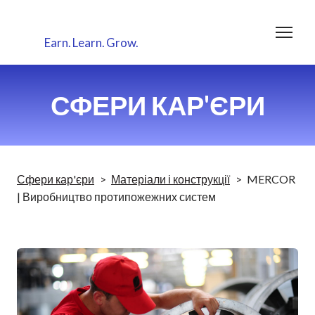
Earn.
Learn.
Grow.
СФЕРИ КАР'ЄРИ
Сфери кар'єри
Матеріали і конструкції
MERCOR
| Виробництво протипожежних систем