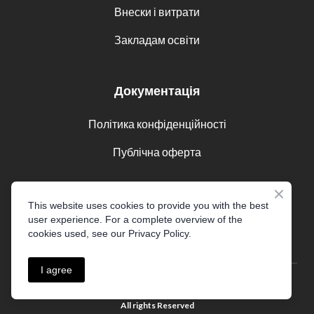
Внески і витрати
Закладам освіти
Документація
Політика конфіденційності
Публічна оферта
Соцмережі
This website uses cookies to provide you with the best
user experience. For a complete overview of the
cookies used, see our Privacy Policy.
I agree
© 2016 - 2025 Akademia CDE
(CDE Sp. z o.o.)
All rights Reserved