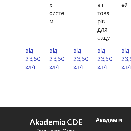
х
в і
ей
систе
това
м
рів
для
саду
від 
від 
від 
від 
від 
23,50  
23,50  
23,50  
23,50  
23,5
зл/г
зл/г
зл/г
зл/г
зл/
Академія
Akademia CDE
Earn. Learn. Grow.