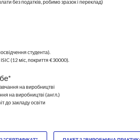
плати без податків, робимо зразок і переклад)
освідчення студента).
ISIC (12 міс, покриття €30000).
ебе*
авчання на виробництві
ня на виробництві (англ.)
т до закладу освіти
2 "СЕРТИФІКАТ"
ПАКЕТ 3 "ВИРОБНИЧА ПРАКТИК