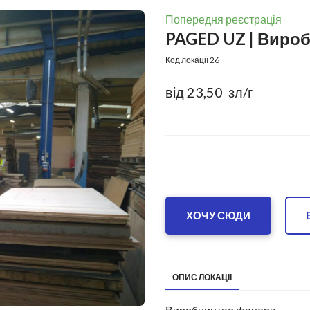
Попередня реєстрація
PAGED UZ | Виро
Код локації 26
від 23,50  зл/г
ХОЧУ СЮДИ
ОПИС ЛОКАЦІЇ