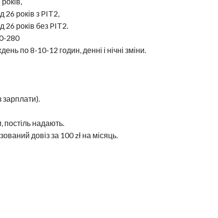
 років,
ід 26 років з PIT2,
ід 26 років без PIT2.
30-280
день по 8-10-12 годин, денні і нічні зміни.
з зарплати).
м, постіль надають.
зований довіз за 100 zł на місяць.