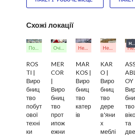
Схожі локації
Новинка
Попередня реєстрація
Очікується замовлення
Неактуально
Неактуально
Неа
ROS
MER
MAR
KAR
AS
TI |
COR
KOS |
O |
AB
Виро
|
Виро
Виро
OY 
бниц
Виро
бниц
бниц
Ви
тво
бниц
тво
тво
бни
побут
тво
катер
дере
тво
ової
прот
ів
в'яни
вік
техні
ипож
х
та
ки
ежни
меблі
дв