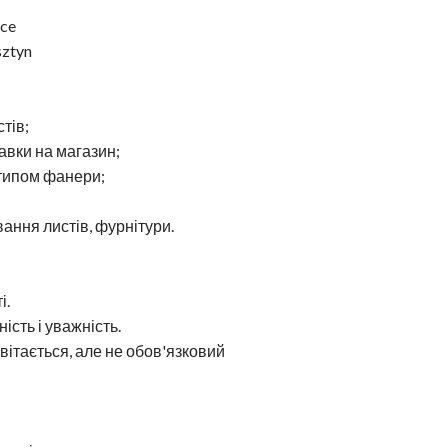
yce
sztyn
тів;
равки на магазин;
 типом фанери;
ання листів, фурнітури.
і.
ість і уважність.
 вітається, але не обов'язковий