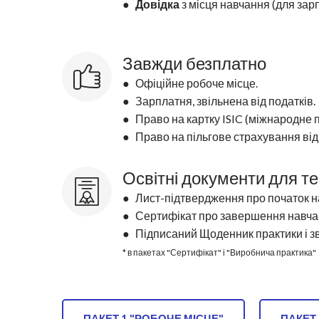
●
Довідка
з місця навчання (для зар
Завжди безплатно
● Офіційне робоче місце.
● Зарплатня, звільнена від податків.
● Право на картку ISIC (міжнародне п
● Право на пільгове страхування від 
Освітні документи для т
● Лист-підтвердження про початок н
● Сертифікат про завершення навчан
● Підписаний Щоденник практики і зві
* в пакетах "Сертифікат" і "Виробнича практика"
ПАКЕТ 1 "РОБОЧЕ МІСЦЕ"
ПАКЕТ 