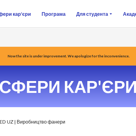
фери кар'єри
Програма
Для студента
Акад
Now the site is under improvement. We apologize for the inconvenience.
СФЕРИ КАР'ЄР
ED UZ | Виробництво фанери