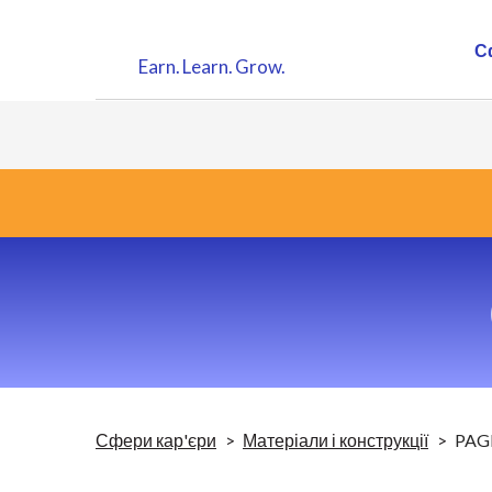
С
Earn.
Learn.
Grow.
Сфери кар'єри
Матеріали і конструкції
PAG