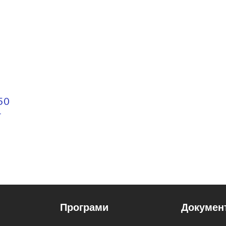
0  
г
Програми
Докумен