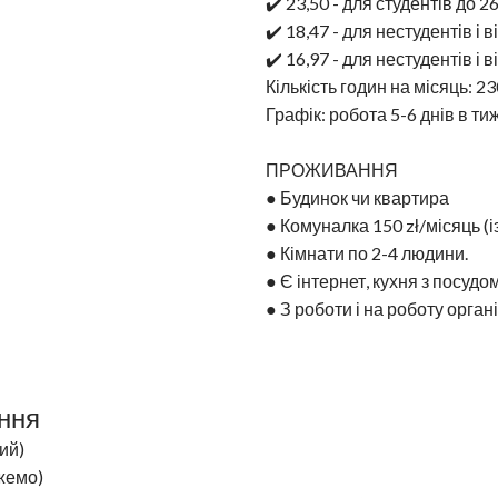
✔️ 23,50 - для студентів до 26
✔️ 18,47 - для нестудентів і в
✔️ 16,97 - для нестудентів і в
Кількість годин на місяць: 2
Графік: робота 5-6 днів в тиж
ПРОЖИВАННЯ
● Будинок чи квартира
● Комуналка 150 zł/місяць (і
● Кімнати по 2-4 людини.
● Є інтернет, кухня з посудо
● З роботи і на роботу органі
ння
ий)
жемо)