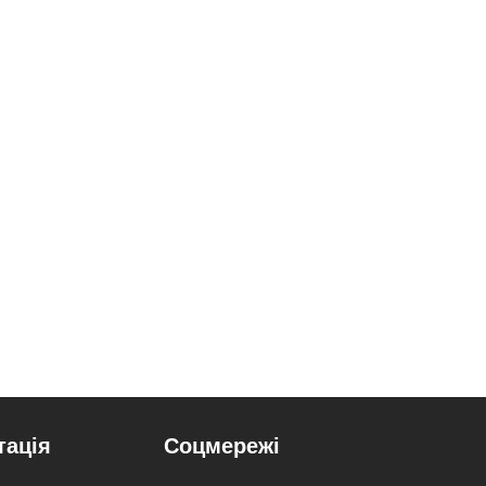
тація
Соцмережі