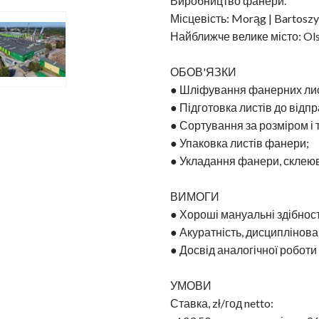
Виробництво фанери.
Місцевість: Morąg | Bartosz
Найближче велике місто: Ol
ОБОВ'ЯЗКИ
● Шліфування фанерних лис
● Підготовка листів до відп
● Сортування за розміром і
● Упаковка листів фанери;
● Укладання фанери, склеюв
ВИМОГИ
● Хороші мануальні здібност
● Акуратність, дисциплінован
● Досвід аналогічної роботи
УМОВИ
Ставка, zł/год netto: