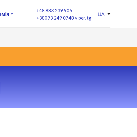
+48 883 239 906
емія
UA
+38093 249 0748 viber, tg
И