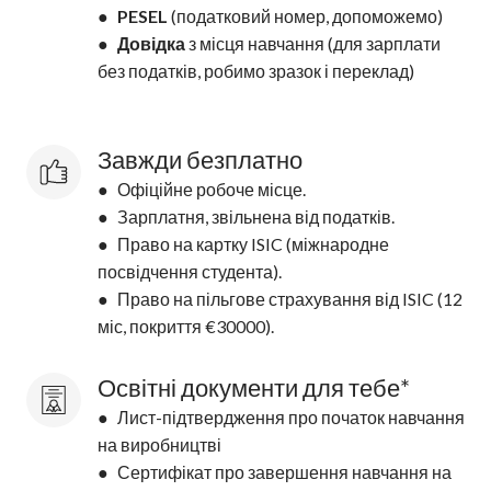
●
PESEL
(податковий номер, допоможемо)
●
Довідка
з місця навчання (для зарплати
без податків, робимо зразок і переклад)
Завжди безплатно
● Офіційне робоче місце.
● Зарплатня, звільнена від податків.
● Право на картку ISIC (міжнародне
посвідчення студента).
● Право на пільгове страхування від ISIC (12
міс, покриття €30000).
Освітні документи для тебе*
● Лист-підтвердження про початок навчання
на виробництві
● Сертифікат про завершення навчання на