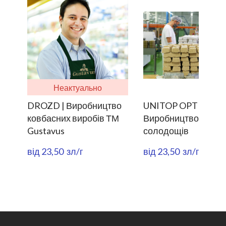
Неактуально
DROZD | Виробництво
UNITOP OPTIMA |
ковбасних виробів ТМ
Виробництво
Gustavus
солодощів
від 23,50  зл/г
від 23,50  зл/г