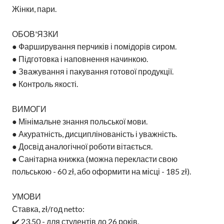
Жінки, пари.
ОБОВ'ЯЗКИ
● Фарширування перчиків і помідорів сиром.
● Підготовка і наповнення начинкою.
● Зважування і пакування готової продукції.
● Контроль якості.
ВИМОГИ
● Мінімальне знання польської мови.
● Акуратність, дисциплінованість і уважність.
● Досвід аналогічної роботи вітається.
● Санітарна книжка (можна перекласти свою
польською - 60 zł, або оформити на місці - 185 zł).
УМОВИ
Ставка, zł/год netto:
✔️ 23,50 - для студентів до 26 років,