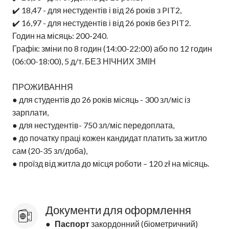
✔️ 18,47 - для нестудентів і від 26 років з PIT2,
✔️ 16,97 - для нестудентів і від 26 років без PIT2.
Годин на місяць: 200-240.
Графік: зміни по 8 годин (14:00-22:00) або по 12 годин
(06:00-18:00), 5 д/т. БЕЗ НІЧНИХ ЗМІН
ПРОЖИВАННЯ
● для студентів до 26 років місяць - 300 зл/міс із
зарплати,
● для нестудентів- 750 зл/міс передоплата,
● до початку праці кожен кандидат платить за житло
сам (20-35 зл/доба),
● проїзд від житла до місця роботи – 120 zł на місяць.
Документи для оформлення
●
Паспорт
закордонний (біометричний)