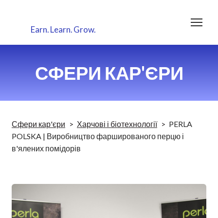
Earn.
Learn.
Grow.
СФЕРИ КАР'ЄРИ
Сфери кар'єри
Харчові і біотехнології
PERLA
POLSKA | Виробництво фаршированого перцю і
в'ялених помідорів