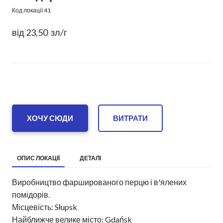
Код локації 41
від 23,50  зл/г
ХОЧУ СЮДИ
ВИТРАТИ
ОПИС ЛОКАЦІЇ
ДЕТАЛІ
Виробництво фаршированого перцю і в'ялених
помідорів.
Місцевість: Słupsk
Найближче велике місто: Gdańsk